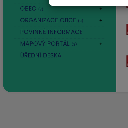
OBEC
(7)
ORGANIZACE OBCE
(9)
POVINNÉ INFORMACE
MAPOVÝ PORTÁL
(3)
ÚŘEDNÍ DESKA