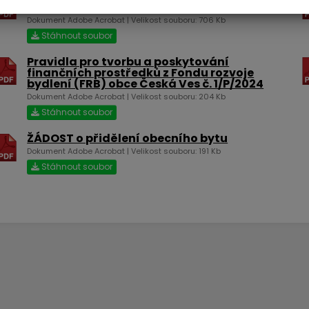
majetku obce Česká Ves
Dokument Adobe Acrobat | Velikost souboru: 706 Kb
Stáhnout soubor
Pravidla pro tvorbu a poskytování
finančních prostředků z Fondu rozvoje
bydlení (FRB) obce Česká Ves č. 1/P/2024
Dokument Adobe Acrobat | Velikost souboru: 204 Kb
Stáhnout soubor
ŽÁDOST o přidělení obecního bytu
Dokument Adobe Acrobat | Velikost souboru: 191 Kb
Stáhnout soubor