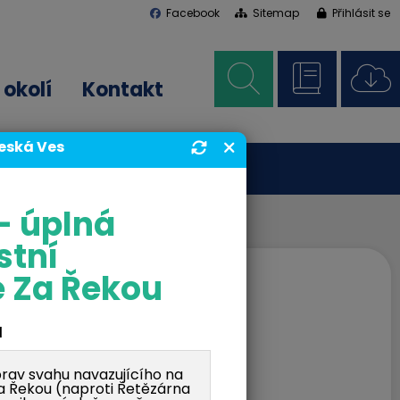
Facebook
Sitemap
Přihlásit se
okolí
Kontakt
Česká Ves
- úplná
stní
 Za Řekou
d
av svahu navazujícího na
Za Řekou (naproti Řetězárna