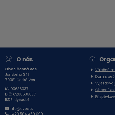
O nás
Orga
Obec Česká Ves
Válečné 
Jánského 341
Dům s pečo
79081 Česká Ves
Výjezdová 
IČ: 00636037
Obecní kn
DIČ: CZ00636037
Příspěvkov
ISDS: dy5aqbf
info@cves.cz
+420 584 459 090