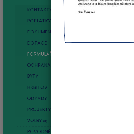
KONTAKTY
POPLATKY
DOKUMENTY ÚŘADU
(1)
DOTACE
FORMULÁŘE
OCHRANA OSOBNÍCH ÚDAJŮ
BYTY
HŘBITOV
ODPADY
PROJEKTY, MÍSTNÍ KOMUNIKACE, ZELEŇ
(3)
VOLBY
(3)
POVODNĚ - NABÍDKY PRO OBČANY