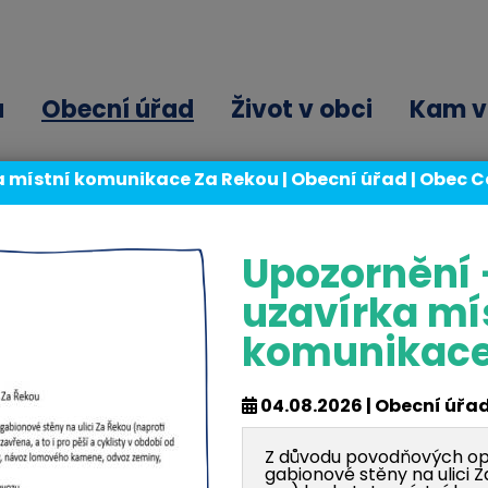
ů
Obecní úřad
Život v obci
Kam v 
a místní komunikace Za Řekou | Obecní úřad | Obec 
ře
Upozornění 
uzavírka mí
komunikace
Formuláře
04.08.2026 | Obecní úřa
Z důvodu povodňových opr
gabionové stěny na ulici 