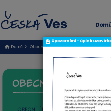
Dom
Upozornění - úplná uzavírk
Domů
Obecní úřad
Obecní úřad
Formulá
Obecní úřad
OBECNÍ ÚŘAD
(12)