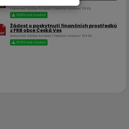
další osoby z bytu
Dokument Adobe Acrobat | Velikost souboru: 119 Kb
Stáhnout soubor
Žádost o poskytnutí finančních prostředků
z FRB obce Česká Ves
Dokument Adobe Acrobat | Velikost souboru: 134 Kb
Stáhnout soubor