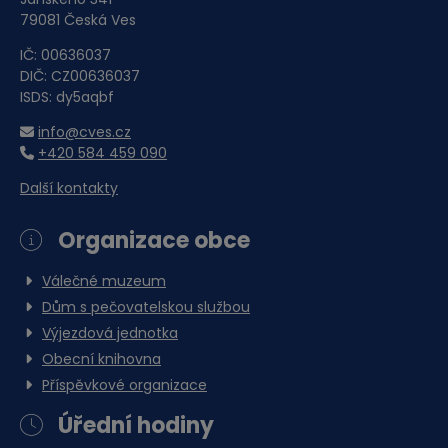
Jánského 341
79081 Česká Ves
IČ: 00636037
DIČ: CZ00636037
ISDS: dy5aqbf
info@cves.cz
+420 584 459 090
Další kontakty
Organizace obce
Válečné muzeum
Dům s pečovatelskou službou
Výjezdová jednotka
Obecní knihovna
Příspěvkové organizace
Úřední hodiny