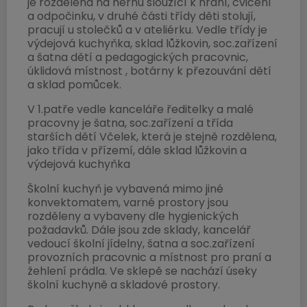
je rozdělena na hernu sloužící k hraní, cvičení
a odpočinku, v druhé části třídy děti stolují,
pracují u stolečků a v ateliérku. Vedle třídy je
výdejová kuchyňka, sklad lůžkovin, soc.zařízení
a šatna dětí a pedagogických pracovnic,
úklidová místnost , botárny k přezouvání dětí
a sklad pomůcek.
V 1.patře vedle kanceláře ředitelky a malé
pracovny je šatna, soc.zařízení a třída
starších dětí Včelek, která je stejně rozdělena,
jako třída v přízemí, dále sklad lůžkovin a
výdejová kuchyňka
Školní kuchyň je vybavená mimo jiné
konvektomatem, varné prostory jsou
rozděleny a vybaveny dle hygienických
požadavků. Dále jsou zde sklady, kancelář
vedoucí školní jídelny, šatna a soc.zařízení
provozních pracovnic a místnost pro praní a
žehlení prádla. Ve sklepě se nachází úseky
školní kuchyně a skladové prostory.