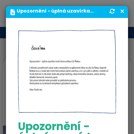
MENU
Upozornění - úplná uzavírka místní komunikace Za Řekou | Obecní úřad | Obec Česká Ves
Organizace obce
Mateřská škola
Holanova Česká
Ves, příspěvková
organizace
Upozornění -