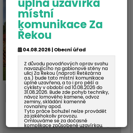
úplná uzavírka
místní
komunikace Za
Řekou
04.08.2026 | Obecní úřad
Z důvodu povodňových oprav svahu
navazujícího na gabionové stěny na
ulici Za Řekou (naproti Řetězárna
a.s.) bude tato místní komunikace
úplně uzavřena, a to i pro pěší a
+
cyklisty v období od 10.08.2026 do
31.08.2026. Bude zde pohyb techniky,
−
návoz lomového kamene, odvoz
zeminy, skládání kamenné
rovnaniny apod.
Tyto práce bohužel nelze provádět
za jakéhokoliv provozu.
Omlouváme se za dočasné
komplikace způsobené uzavírkou.