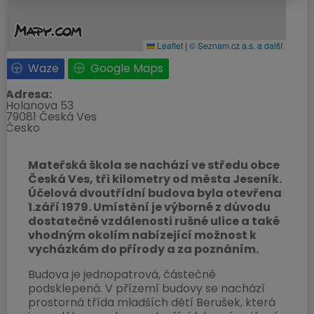
Obec Česká Ves
Leaflet
|
© Seznam.cz a.s. a další
Ke stažení
Waze
Google Maps
Adresa:
Holanova 53
Upozornění úplná uzavírka
79081 Česká Ves
místní komunikace Za
Česko
Řekou.docx
Dokument Aplikace Word | Velikost souboru: 18 Kb
Stáhnout soubor
Mateřská škola se nachází ve středu obce
Česká Ves, tři kilometry od města Jeseník.
Účelová dvoutřídní budova byla otevřena
1.září 1979. Umístění je výborné z důvodu
dostatečné vzdálenosti rušné ulice a také
vhodným okolím nabízející možnost k
vycházkám do přírody a za poznáním.
Budova je jednopatrová, částečně
podsklepená. V přízemí budovy se nachází
prostorná třída mladších dětí Berušek, která