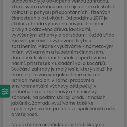
Budova školy je obklopena velkou zahradou,
která svou rozlohou umožňuje dětem dostatek
volnosti a pohybu při spontánních i řízených
činnostech a aktivitách. Od podzimu 2017 je
školní zahrada vybavená novými herními
prvky z akátového dřeva, lavičkami,
vyvýšenými záhonky a palisádami. Každá třída
má své pískoviště vybavené kryty a
zastíněním. Altánek využíváme k námětovým
hrám, výtvarným a hudebním činnostem,
domeček k ukládání hraček a sportovního
náčiní, přístřešek k ukládání kol a kočárků.
Součástí zahrady je malý lesík, který slouží ke
hrám dětí a zároveň jako stinné místo v
letních měsících. V rámci pracovní a
environmentální výchovy děti pečují v
průběhu roku o květinový a zeleninový
záhonek, na podzim sbírají úrodu i z našich
jablůněk. Zahradu využíváme také ke
společným akcím pro děti za spoluúčasti rodin
a veřejnosti.
Na pěkném a estetické prostředí školy se