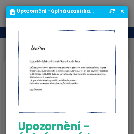
MENU
Upozornění - úplná uzavírka místní komunikace Za Řekou | Obecní úřad | Obec Česká Ves
Projekty
MAS Jesenicko
Kam dál?
Upozornění -
Venkovní mobiliář v obci Česká