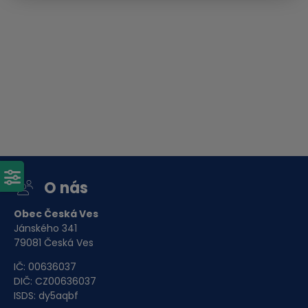
Obec Česká Ves
Ke stažení
Upozornění úplná uzavírka
místní komunikace Za
Řekou.docx
Dokument Aplikace Word | Velikost souboru: 18 Kb
Stáhnout soubor
O nás
Obec Česká Ves
Jánského 341
79081 Česká Ves
IČ: 00636037
DIČ: CZ00636037
ISDS: dy5aqbf