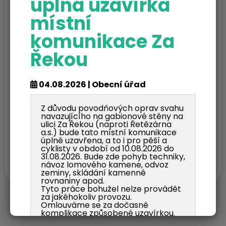
úplná uzavírka
Ves
místní
komunikace Za
Vybavení pro kulturní akce v
Řekou
obci Česká Ves
04.08.2026 | Obecní úřad
Z důvodu povodňových oprav svahu
navazujícího na gabionové stěny na
Komunální technika v obci
ulici Za Řekou (naproti Řetězárna
Česká Ves
a.s.) bude tato místní komunikace
úplně uzavřena, a to i pro pěší a
cyklisty v období od 10.08.2026 do
31.08.2026. Bude zde pohyb techniky,
návoz lomového kamene, odvoz
zeminy, skládání kamenné
rovnaniny apod.
Tyto práce bohužel nelze provádět
za jakéhokoliv provozu.
Omlouváme se za dočasné
komplikace způsobené uzavírkou.