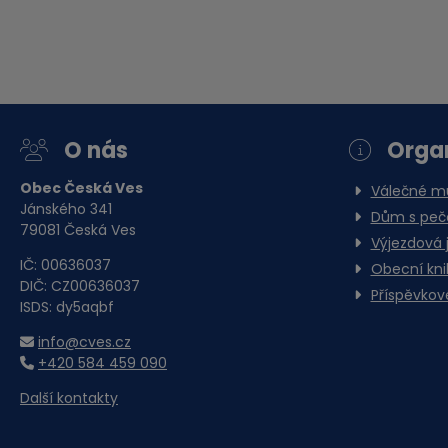
O nás
Orga
Obec Česká Ves
Válečné 
Jánského 341
Dům s pečo
79081 Česká Ves
Výjezdová 
IČ: 00636037
Obecní kn
DIČ: CZ00636037
Příspěvkov
ISDS: dy5aqbf
info@cves.cz
+420 584 459 090
Další kontakty