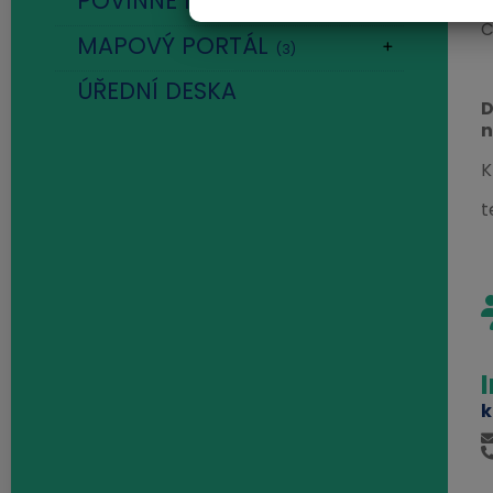
POVINNÉ INFORMACE
Č
MAPOVÝ PORTÁL
(3)
ÚŘEDNÍ DESKA
D
n
K
t
k