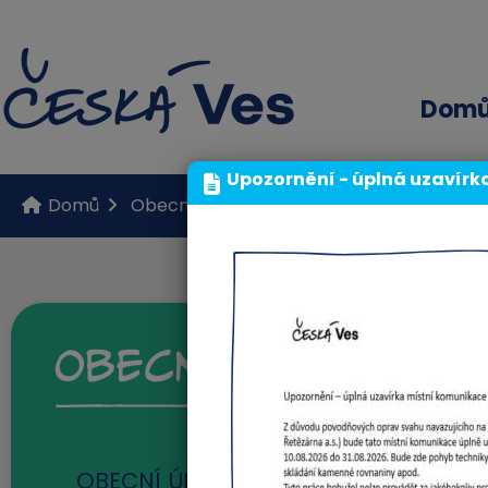
Dom
Upozornění - úplná uzavírk
Domů
Obecní úřad
Organizace obce
Obe
Obecní úřad
P
OBECNÍ ÚŘAD
(12)