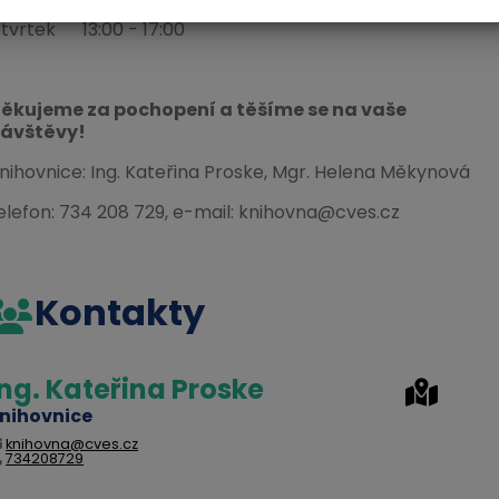
tvrtek 13:00 - 17:00
ěkujeme za pochopení a těšíme se na vaše
ávštěvy!
nihovnice: Ing. Kateřina Proske, Mgr. Helena Měkynová
elefon: 734 208 729, e-mail: knihovna@cves.cz
Kontakty
Ing. Kateřina Proske
nihovnice
knihovna@cves.cz
734208729