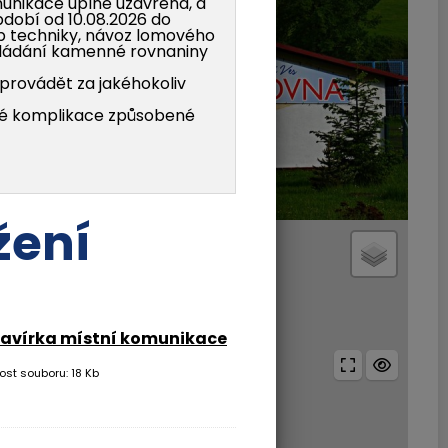
munikace úplně uzavřena, a
období od 10.08.2026 do
yb techniky, návoz lomového
kládání kamenné rovnaniny
provádět za jakéhokoliv
é komplikace způsobené
žení
+
−
zavírka místní komunikace
ost souboru: 18 Kb