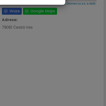
Leaflet
|
© Seznam.cz a.s. a další
Waze
Google Maps
Adresa:
79081 Česká Ves