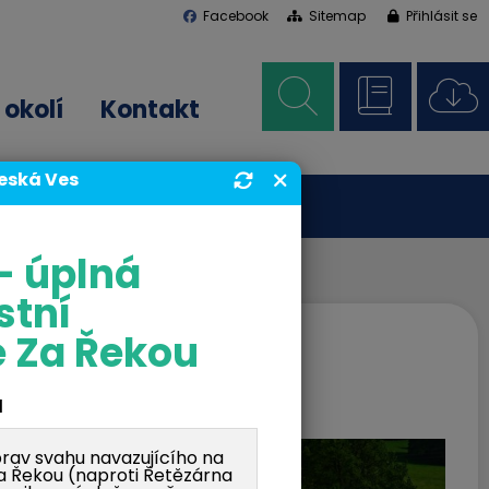
Facebook
Sitemap
Přihlásit se
okolí
Kontakt
Česká Ves
- úplná
stní
 Za Řekou
Ves
d
av svahu navazujícího na
Za Řekou (naproti Řetězárna