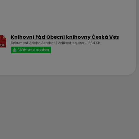
Knihovní řád Obecní knihovny Česká Ves
Dokument Adobe Acrobat | Velikost souboru: 264 Kb
Stáhnout soubor