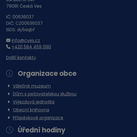
Jánského 341
79081 Česká Ves
IČ: 00636037
DIČ: CZ00636037
ISDS: dy5aqbf
info@cves.cz
+420 584 459 090
Další kontakty
Organizace obce
Válečné muzeum
Dům s pečovatelskou službou
Výjezdová jednotka
Obecní knihovna
Příspěvkové organizace
Úřední hodiny