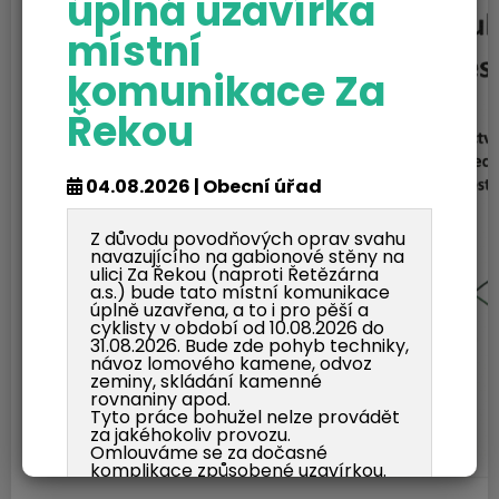
úplná uzavírka
místní
komunikace Za
Řekou
04.08.2026 | Obecní úřad
Z důvodu povodňových oprav svahu
navazujícího na gabionové stěny na
ulici Za Řekou (naproti Řetězárna
a.s.) bude tato místní komunikace
úplně uzavřena, a to i pro pěší a
cyklisty v období od 10.08.2026 do
31.08.2026. Bude zde pohyb techniky,
návoz lomového kamene, odvoz
zeminy, skládání kamenné
rovnaniny apod.
Tyto práce bohužel nelze provádět
za jakéhokoliv provozu.
Omlouváme se za dočasné
komplikace způsobené uzavírkou.