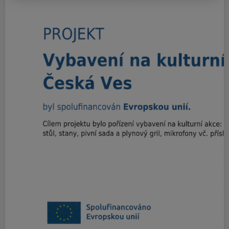
Obec Česká Ves
Ke stažení
Upozornění úplná uzavírka
místní komunikace Za
Řekou.docx
Dokument Aplikace Word | Velikost souboru: 18 Kb
Stáhnout soubor