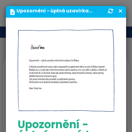
MENU
Upozornění - úplná uzavírka místní komunikace Za Řekou | Obecní úřad | Obec Česká Ves
MAS Jesenicko
Vybavení pro
kulturní akce v obci
Česká Ves
Upozornění -