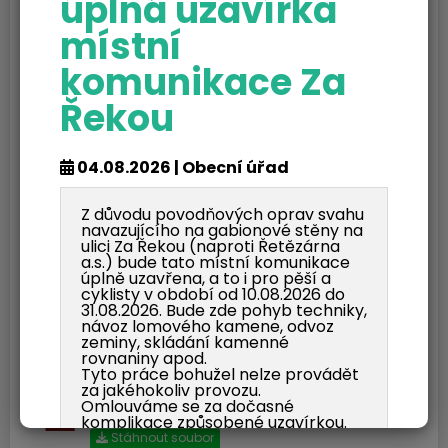
Usnesení 1-2022 včetně hlasování
úplná uzavírka
Dokument Adobe Acrobat | Velikost souboru: 130 Kb
místní
Stáhnout soubor
komunikace Za
Usnesení ZO č.1-2022
Dokument Adobe Acrobat | Velikost souboru: 119 Kb
Řekou
Stáhnout soubor
Usnesení 2-2022 včetně hlasování
04.08.2026 | Obecní úřad
Dokument Adobe Acrobat | Velikost souboru: 115 Kb
Stáhnout soubor
Z důvodu povodňových oprav svahu
navazujícího na gabionové stěny na
Usnesení ZO č.2-2022
ulici Za Řekou (naproti Řetězárna
Dokument Adobe Acrobat | Velikost souboru: 127 Kb
a.s.) bude tato místní komunikace
úplně uzavřena, a to i pro pěší a
Stáhnout soubor
cyklisty v období od 10.08.2026 do
31.08.2026. Bude zde pohyb techniky,
Usnesení 3-2022 včetně hlasování
návoz lomového kamene, odvoz
Dokument Adobe Acrobat | Velikost souboru: 114 Kb
zeminy, skládání kamenné
rovnaniny apod.
Stáhnout soubor
Tyto práce bohužel nelze provádět
za jakéhokoliv provozu.
Usnesení ZO č.3-2022
Omlouváme se za dočasné
Dokument Adobe Acrobat | Velikost souboru: 111 Kb
komplikace způsobené uzavírkou.
Stáhnout soubor