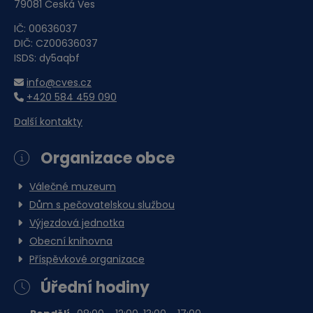
79081 Česká Ves
IČ: 00636037
DIČ: CZ00636037
ISDS: dy5aqbf
info@cves.cz
+420 584 459 090
Další kontakty
Organizace obce
Válečné muzeum
Dům s pečovatelskou službou
Výjezdová jednotka
Obecní knihovna
Příspěvkové organizace
Úřední hodiny