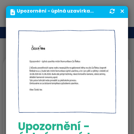
MENU
Upozornění - úplná uzavírka místní komunikace Za Řekou | Obecní úřad | Obec Česká Ves
Usnesení Zastupitelstva obce
Usnesení
Zastupitelstva 2022
Ke stažení
Upozornění -