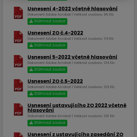
Obec Česká Ves
Usnesení 4-2022 včetně hlasování
Dokument Adobe Acrobat | Velikost souboru: 96 Kb
Stáhnout soubor
Ke stažení
Usnesení ZO č.4-2022
Dokument Adobe Acrobat | Velikost souboru: 114 Kb
Stáhnout soubor
Upozornění úplná uzavírka
místní komunikace Za
Usnesení 5-2022 včetně hlasování
Řekou.docx
Dokument Adobe Acrobat | Velikost souboru: 134 Kb
Dokument Aplikace Word | Velikost souboru: 18 Kb
Stáhnout soubor
Stáhnout soubor
Usnesení ZO č.5-2022
Dokument Adobe Acrobat | Velikost souboru: 129 Kb
Stáhnout soubor
Usnesení ustavujícího ZO 2022 včetně
hlasování
Dokument Adobe Acrobat | Velikost souboru: 135 Kb
Stáhnout soubor
Usnesení z ustavujícího zasedání ZO