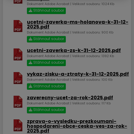
Obec Česká Ves
Dokument Adobe Acrobat | Velikost souboru: 1024 Kb
Stáhnout soubor
Ke stažení
ucetni-zaverka-ms-holanova-k-31-12-
2025.pdf
Dokument Adobe Acrobat | Velikost souboru: 900 Kb
Stáhnout soubor
Upozornění úplná uzavírka
ucetni-zaverka-zs-k-31-12-2025.pdf
místní komunikace Za
Dokument Adobe Acrobat | Velikost souboru: 1392 Kb
Řekou.docx
Stáhnout soubor
Dokument Aplikace Word | Velikost souboru: 18 Kb
Stáhnout soubor
vykaz-zisku-a-ztraty-k-31-12-2025.pdf
Dokument Adobe Acrobat | Velikost souboru: 100 Kb
Stáhnout soubor
zaverecny-ucet-za-rok-2025.pdf
Dokument Adobe Acrobat | Velikost souboru: 117 Kb
Stáhnout soubor
zprava-o-vysledku-prezkoumani-
hospodareni-obce-ceska-ves-za-rok-
2025.pdf