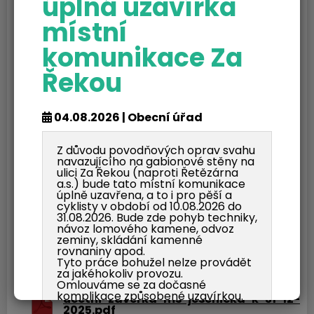
úplná uzavírka
místní
Ke stažení
komunikace Za
inventarizacni-zprava-2025.pdf
Řekou
Dokument Adobe Acrobat | Velikost souboru: 67 Kb
Stáhnout soubor
04.08.2026 | Obecní úřad
priloha-k-31-12-2025.pdf
Dokument Adobe Acrobat | Velikost souboru: 115 Kb
Z důvodu povodňových oprav svahu
navazujícího na gabionové stěny na
Stáhnout soubor
ulici Za Řekou (naproti Řetězárna
a.s.) bude tato místní komunikace
rozvaha-k-31-12-2025.pdf
úplně uzavřena, a to i pro pěší a
Dokument Adobe Acrobat | Velikost souboru: 104 Kb
cyklisty v období od 10.08.2026 do
Stáhnout soubor
31.08.2026. Bude zde pohyb techniky,
návoz lomového kamene, odvoz
zeminy, skládání kamenné
ucetni-zaverka-kb-k-31-12-2025.pdf
rovnaniny apod.
Dokument Adobe Acrobat | Velikost souboru: 1046 Kb
Tyto práce bohužel nelze provádět
Stáhnout soubor
za jakéhokoliv provozu.
Omlouváme se za dočasné
komplikace způsobené uzavírkou.
ucetni-zaverka-ms-jesenicka-k-31-12-
2025.pdf