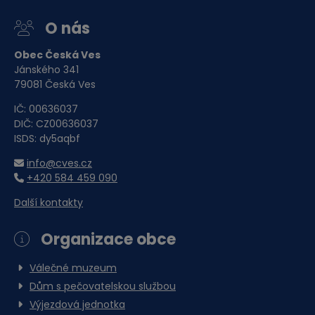
O nás
Obec Česká Ves
Jánského 341
79081 Česká Ves
IČ: 00636037
DIČ: CZ00636037
ISDS: dy5aqbf
info@cves.cz
+420 584 459 090
Další kontakty
Organizace obce
Válečné muzeum
Dům s pečovatelskou službou
Výjezdová jednotka