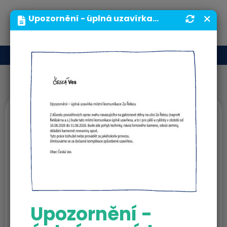
MENU
Upozornění - úplná uzavírka místní komunikace Za Řekou | Obecní úřad | Obec Česká Ves
Rozpočty obce
Schválený
závěrečný účet
obce Česká Ves za
rok 2025
(07.07.2026)
Upozornění -