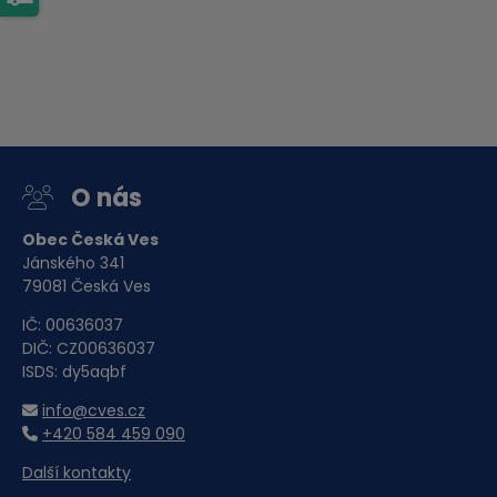
O nás
Obec Česká Ves
Jánského 341
79081 Česká Ves
IČ: 00636037
DIČ: CZ00636037
ISDS: dy5aqbf
info@cves.cz
+420 584 459 090
Další kontakty