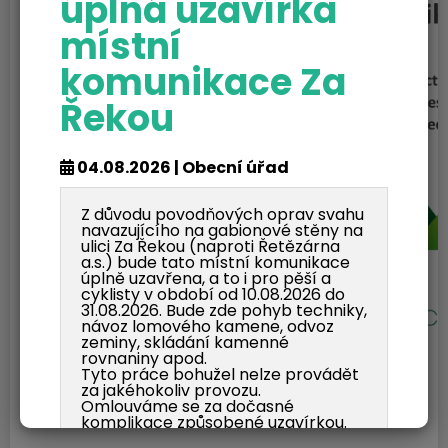
úplná uzavírka
místní
komunikace Za
Řekou
04.08.2026 | Obecní úřad
Z důvodu povodňových oprav svahu
navazujícího na gabionové stěny na
ulici Za Řekou (naproti Řetězárna
a.s.) bude tato místní komunikace
úplně uzavřena, a to i pro pěší a
cyklisty v období od 10.08.2026 do
31.08.2026. Bude zde pohyb techniky,
návoz lomového kamene, odvoz
zeminy, skládání kamenné
rovnaniny apod.
Tyto práce bohužel nelze provádět
za jakéhokoliv provozu.
Omlouváme se za dočasné
komplikace způsobené uzavírkou.