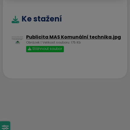
Obec Česká Ves
Ke stažení
Ke stažení
Publicita MAS Komunální technika.jpg
Obrázek | Velikost souboru: 175 Kb
Upozornění úplná uzavírka
Stáhnout soubor
místní komunikace Za
Řekou.docx
Dokument Aplikace Word | Velikost souboru: 18 Kb
Stáhnout soubor