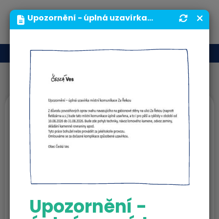
MENU
Upozornění - úplná uzavírka místní komunikace Za Řekou | Obecní úřad | Obec Česká Ves
MAS Jesenicko
Komunální
technika v obci
Česká Ves
Upozornění -