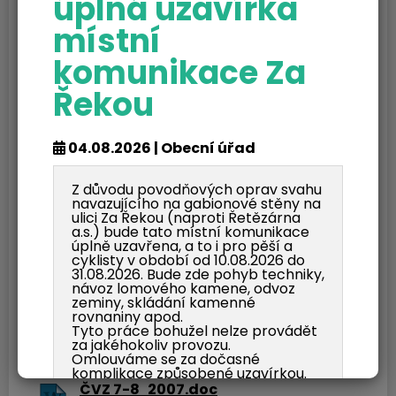
úplná uzavírka
Stáhnout soubor
místní
ČVZ 2_2007.pdf
Dokument Adobe Acrobat | Velikost souboru: 234 Kb
komunikace Za
Stáhnout soubor
Řekou
ČVZ 3_2007.pdf
Dokument Adobe Acrobat | Velikost souboru: 148 Kb
Stáhnout soubor
04.08.2026 | Obecní úřad
ČVZ 4_2007.pdf
Z důvodu povodňových oprav svahu
Dokument Adobe Acrobat | Velikost souboru: 199 Kb
navazujícího na gabionové stěny na
Stáhnout soubor
ulici Za Řekou (naproti Řetězárna
a.s.) bude tato místní komunikace
úplně uzavřena, a to i pro pěší a
ČVZ 5_2007.pdf
cyklisty v období od 10.08.2026 do
Dokument Adobe Acrobat | Velikost souboru: 101 Kb
31.08.2026. Bude zde pohyb techniky,
Stáhnout soubor
návoz lomového kamene, odvoz
zeminy, skládání kamenné
rovnaniny apod.
ČVZ 6_2007.pdf
Tyto práce bohužel nelze provádět
Dokument Adobe Acrobat | Velikost souboru: 85 Kb
za jakéhokoliv provozu.
Stáhnout soubor
Omlouváme se za dočasné
komplikace způsobené uzavírkou.
ČVZ 7-8_2007.doc