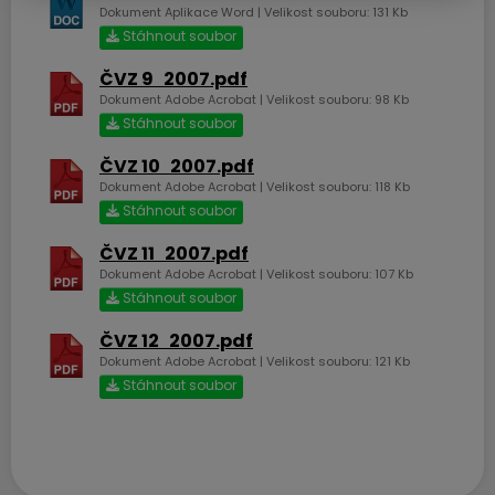
Obec Česká Ves
Dokument Aplikace Word | Velikost souboru: 131 Kb
Stáhnout soubor
ČVZ 9_2007.pdf
Ke stažení
Dokument Adobe Acrobat | Velikost souboru: 98 Kb
Stáhnout soubor
ČVZ 10_2007.pdf
Upozornění úplná uzavírka
Dokument Adobe Acrobat | Velikost souboru: 118 Kb
místní komunikace Za
Řekou.docx
Stáhnout soubor
Dokument Aplikace Word | Velikost souboru: 18 Kb
ČVZ 11_2007.pdf
Stáhnout soubor
Dokument Adobe Acrobat | Velikost souboru: 107 Kb
Stáhnout soubor
ČVZ 12_2007.pdf
Dokument Adobe Acrobat | Velikost souboru: 121 Kb
Stáhnout soubor