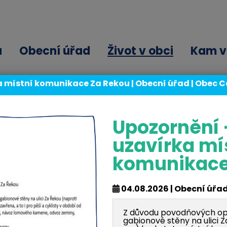
ů
Obecní úřad
Život v obci
Kam v 
a místní komunikace Za Řekou | Obecní úřad | Obec 
Zpravodaj 1998
Upozornění 
uzavírka mí
komunikace
Zpravodaj 1998
04.08.2026 | Obecní úřa
Z důvodu povodňových opr
gabionové stěny na ulici 