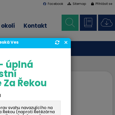
Facebook
Sitemap
Přihlásit se
okolí
Kontakt
Česká Ves
- úplná
stní
 Za Řekou
d
av svahu navazujícího na
Za Řekou (naproti Řetězárna