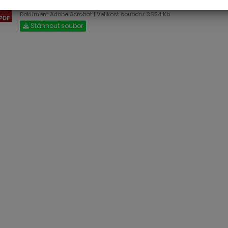
12-1998.pdf
Dokument Adobe Acrobat | Velikost souboru: 3654 Kb
Stáhnout soubor