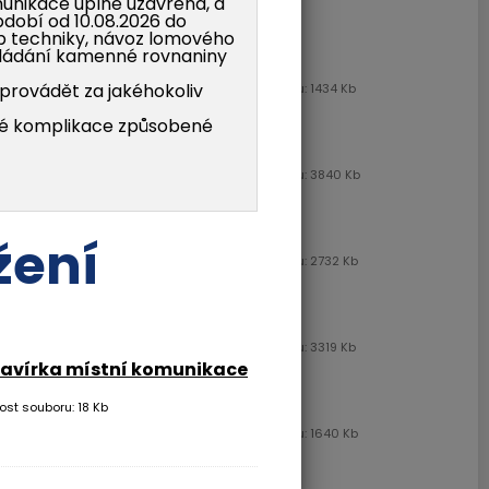
munikace úplně uzavřena, a
období od 10.08.2026 do
yb techniky, návoz lomového
kládání kamenné rovnaniny
2-1998.pdf
provádět za jakéhokoliv
Dokument Adobe Acrobat | Velikost souboru: 1434 Kb
Stáhnout soubor
é komplikace způsobené
4-1998.pdf
Dokument Adobe Acrobat | Velikost souboru: 3840 Kb
Stáhnout soubor
6-1998.pdf
žení
Dokument Adobe Acrobat | Velikost souboru: 2732 Kb
Stáhnout soubor
9-1998.pdf
Dokument Adobe Acrobat | Velikost souboru: 3319 Kb
zavírka místní komunikace
Stáhnout soubor
ost souboru: 18 Kb
11-1998.pdf
Dokument Adobe Acrobat | Velikost souboru: 1640 Kb
Stáhnout soubor