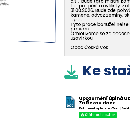
Ke stažení
a.s.) bude tato místní ko
to i pro pěší a cyklisty v 
31.08.2026. Bude zde poh
kamene, odvoz zeminy, s
1-1998.pdf
apod.
Dokument Adobe Acrobat | Velikost souboru: 2950 Kb
Tyto práce bohužel nelze 
provozu.
Stáhnout soubor
Omlouváme se za dočasn
uzavírkou.
3-1998.pdf
Dokument Adobe Acrobat | Velikost souboru: 3071 Kb
Obec Česká Ves
Stáhnout soubor
5-1998.pdf
Ke sta
Dokument Adobe Acrobat | Velikost souboru: 3575 Kb
Stáhnout soubor
7-8-1998.pdf
Dokument Adobe Acrobat | Velikost souboru: 2573 Kb
Upozornění úplná u
Stáhnout soubor
Za Řekou.docx
Dokument Aplikace Word | Velik
10-1998.pdf
Stáhnout soubor
Dokument Adobe Acrobat | Velikost souboru: 1480 Kb
Stáhnout soubor