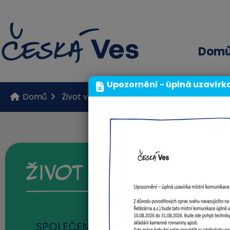
Dom
Upozornění - úplná uzavírk
Domů
Život v obci
Českoveský zpravodaj
Život v obci
SPOLEČENSKÝ ŽIVOT
(3)