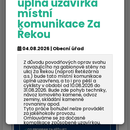
úplná uzavírka
místní
2 články
komunikace Za
Řekou
04.08.2026 | Obecní úřad
Z důvodu povodňových oprav svahu
navazujícího na gabionové stěny na
ulici Za Řekou (naproti Řetězárna
a.s.) bude tato místní komunikace
úplně uzavřena, a to i pro pěší a
cyklisty v období od 10.08.2026 do
31.08.2026. Bude zde pohyb techniky,
návoz lomového kamene, odvoz
zeminy, skládání kamenné
rovnaniny apod.
Tyto práce bohužel nelze provádět
za jakéhokoliv provozu.
Omlouváme se za dočasné
komplikace způsobené uzavírkou.