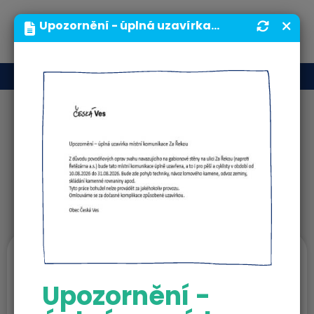
MENU
Upozornění - úplná uzavírka místní komunikace Za Řekou | Obecní úřad | Obec Česká Ves
Aktuality
Fulltext
HLEDEJ
Ostatní Česká Ves
Upozornění -