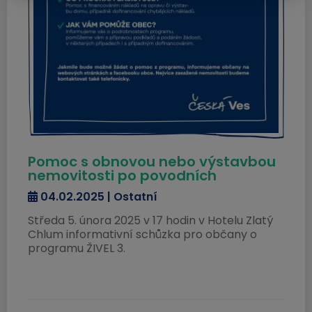
Obec Česká Ves
Ke stažení
Upozornění úplná uzavírka
místní komunikace Za
Řekou.docx
Dokument Aplikace Word | Velikost souboru: 18 Kb
Pomoc s obnovou nebo výstavbou
Stáhnout soubor
nemovitosti po povodních
04.02.2025 | Ostatní
Středa 5. února 2025 v 17 hodin v Hotelu Zlatý
Chlum informativní schůzka pro občany o
programu ŽIVEL 3.