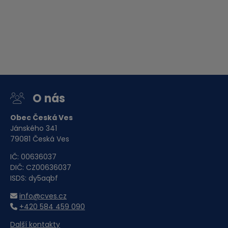
O nás
Obec Česká Ves
Jánského 341
79081 Česká Ves
IČ: 00636037
DIČ: CZ00636037
ISDS: dy5aqbf
info@cves.cz
+420 584 459 090
Další kontakty