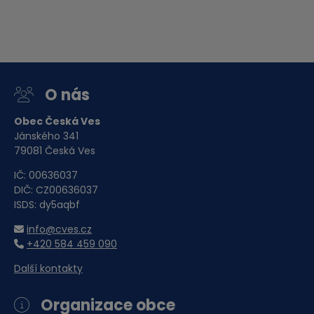
O nás
Obec Česká Ves
Jánského 341
79081 Česká Ves
IČ: 00636037
DIČ: CZ00636037
ISDS: dy5aqbf
info@cves.cz
+420 584 459 090
Další kontakty
Organizace obce