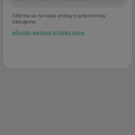
Obec Česká Ves
Těšíme se na vaše ohlasy a připomínky.
Ke stažení
Děkujeme
původní webové stránky obce
Upozornění úplná uzavírka
místní komunikace Za
Řekou.docx
Dokument Aplikace Word | Velikost souboru: 18 Kb
Stáhnout soubor