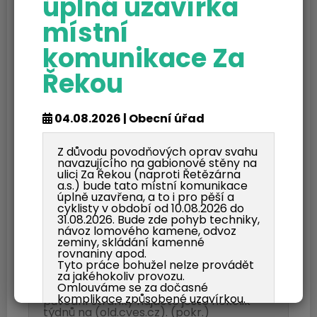
úplná uzavírka
místní
komunikace Za
Řekou
Přechod na nové
04.08.2026 | Obecní úřad
webové stránky
obce
Z důvodu povodňových oprav svahu
navazujícího na gabionové stěny na
ulici Za Řekou (naproti Řetězárna
a.s.) bude tato místní komunikace
26.06.2024 | Ostatní
úplně uzavřena, a to i pro pěší a
cyklisty v období od 10.08.2026 do
31.08.2026. Bude zde pohyb techniky,
Pozorní návštěvníci jistě zaregistrovali, že
návoz lomového kamene, odvoz
s letním slunovratem se do nového
zeminy, skládání kamenné
kabátu převlékly i naše webové stránky.
rovnaniny apod.
Věříme, že se vám budou líbit stejně jako
Tyto práce bohužel nelze provádět
nám a že na stránkách vždy najdete
za jakéhokoliv provozu.
informace, které hledáte. Než se nám
Omlouváme se za dočasné
podaří všechny informace přesunout,
komplikace způsobené uzavírkou.
původní stránky najdete ještě několik
týdnů na (old.cves.cz). (pokr.)