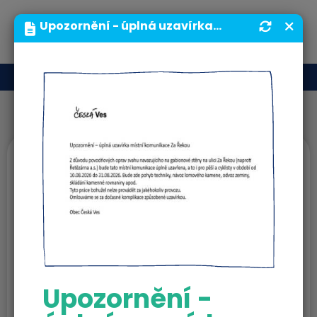
MENU
Upozornění - úplná uzavírka místní komunikace Za Řekou | Obecní úřad | Obec Česká Ves
Ostatní
Upozornění -