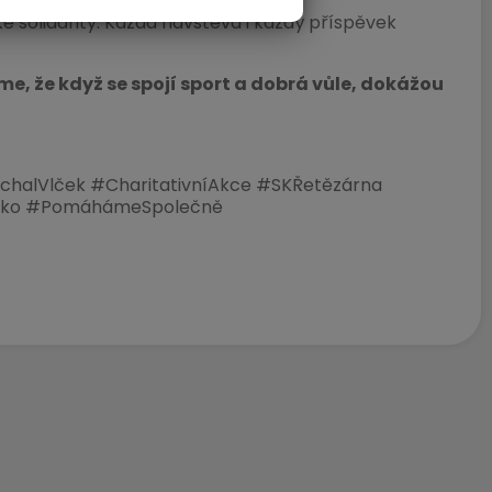
ské solidarity. Každá návštěva i každý příspěvek
, že když se spojí sport a dobrá vůle, dokážou
halVlček #CharitativníAkce #SKŘetězárna
cko #PomáhámeSpolečně