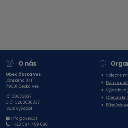
O nás
Orga
Obec Česká Ves
Válečné 
Jánského 341
Dům s pečo
79081 Česká Ves
Výjezdová 
IČ: 00636037
Obecní kn
DIČ: CZ00636037
Příspěvkov
ISDS: dy5aqbf
info@cves.cz
+420 584 459 090