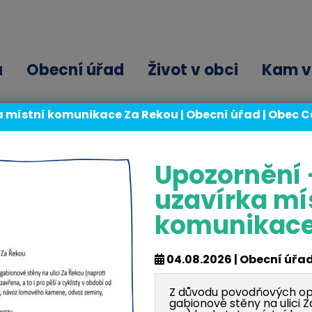
ů
Obecní úřad
Život v obci
Kam v 
a místní komunikace Za Řekou | Obecní úřad | Obec 
Upozornění 
uzavírka mí
komunikace
Sportovní den
04.08.2026 | Obecní úřa
11.06.2026 | Život v obci
Z důvodu povodňových opr
gabionové stěny na ulici 