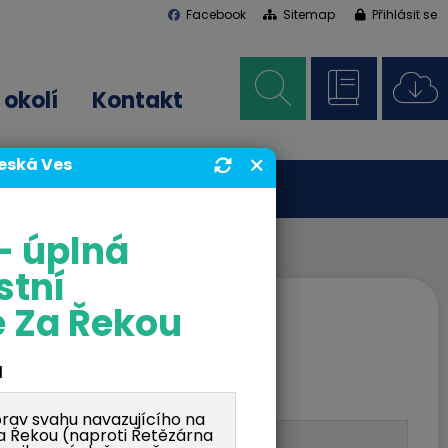
Facebook
Sitemap
Přihlásit se
okolí
Kontakt
Česká Ves
- úplná
stní
 Za Řekou
d
av svahu navazujícího na
Za Řekou (naproti Řetězárna