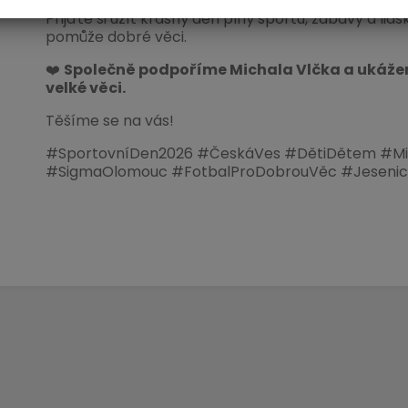
Přijďte si užít krásný den plný sportu, zábavy a lid
pomůže dobré věci.
❤️
Společně podpoříme Michala Vlčka a ukážeme
velké věci.
Těšíme se na vás!
#SportovníDen2026 #ČeskáVes #DětiDětem #Mic
#SigmaOlomouc #FotbalProDobrouVěc #Jeseni