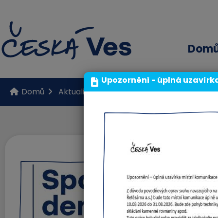
Dom
Upozornění - úplná uzavírk
Domů
Aktuality
Život v obci
Sportovní den