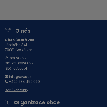
O nás
Obec Česká Ves
Jánského 341
79081 Česká Ves
IČ: 00636037
DIČ: CZ00636037
ISDS: dy5aqbf
info@cves.cz
+420 584 459 090
Další kontakty
Organizace obce