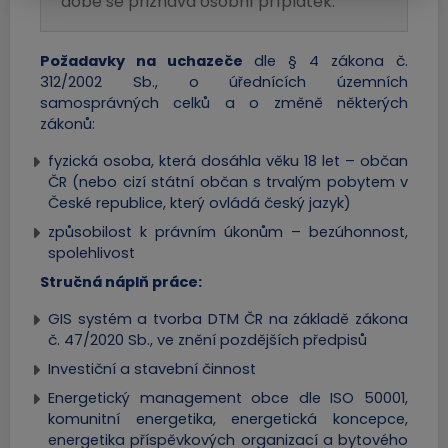
době se přiznává osobní příplatek.
Obec Česká Ves
Požadavky na uchazeče
dle § 4 zákona č.
Ke stažení
312/2002 Sb., o úřednících územních
samosprávných celků a o změně některých
zákonů:
Upozornění úplná uzavírka
fyzická osoba, která dosáhla věku 18 let – občan
místní komunikace Za
ČR (nebo cizí státní občan s trvalým pobytem v
Řekou.docx
České republice, který ovládá český jazyk)
Dokument Aplikace Word | Velikost souboru: 18 Kb
způsobilost k právním úkonům – bezúhonnost,
Stáhnout soubor
spolehlivost
Stručná náplň práce:
GIS systém a tvorba DTM ČR na základě zákona
č. 47/2020 Sb., ve znění pozdějších předpisů
Investiční a stavební činnost
Energetický management obce dle ISO 50001,
komunitní energetika, energetická koncepce,
energetika příspěvkových organizací a bytového