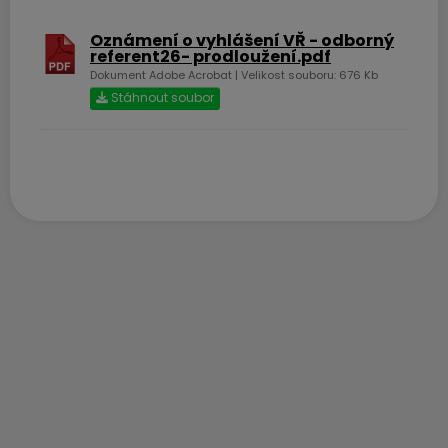
Oznámení o vyhlášení VŘ - odborný
referent26- prodloužení.pdf
Dokument Adobe Acrobat | Velikost souboru: 676 Kb
Stáhnout soubor