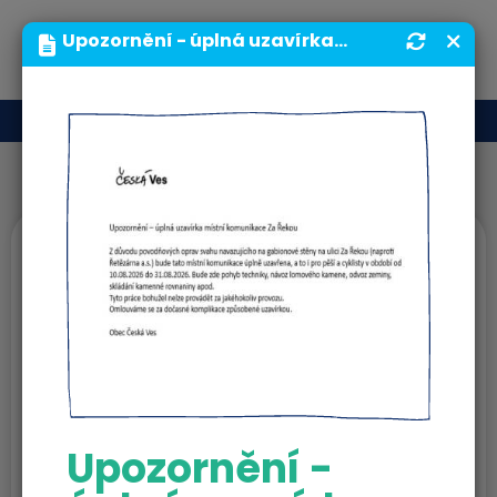
MENU
Upozornění - úplná uzavírka místní komunikace Za Řekou | Obecní úřad | Obec Česká Ves
Obecní úřad
Upozornění -