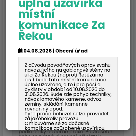
úplná uzavírka
místní
komunikace Za
Řekou
Oznámení o
04.08.2026 | Obecní úřad
vyhlášení VŘ -
odborný referent -
Z důvodu povodňových oprav svahu
navazujícího na gabionové stěny na
prodloužení
ulici Za Řekou (naproti Řetězárna
a.s.) bude tato místní komunikace
úplně uzavřena, a to i pro pěší a
termínu
cyklisty v období od 10.08.2026 do
31.08.2026. Bude zde pohyb techniky,
návoz lomového kamene, odvoz
22.04.2026 | Obecní úřad
zeminy, skládání kamenné
rovnaniny apod.
Tyto práce bohužel nelze provádět
Odborný referent Pracovní poměr na
za jakéhokoliv provozu.
dobu neurčitou, se zkušební dobou.
Omlouváme se za dočasné
Nástupní plat v 10. platové třídě, stupeň
komplikace způsobené uzavírkou.
podle délky odborné praxe. Po zkušební