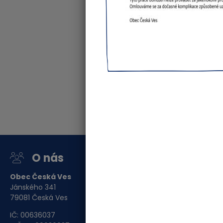
O nás
Orga
Obec Česká Ves
Válečné 
Jánského 341
Dům s pečo
79081 Česká Ves
Výjezdová 
IČ: 00636037
Obecní kn