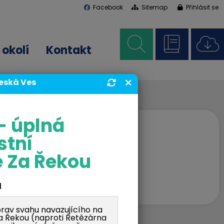
Facebook
Sitemap
Přihlásit se
okolí
Kontakt
Česká Ves
- úplná
stní
 Za Řekou
d
av svahu navazujícího na
Za Řekou (naproti Řetězárna