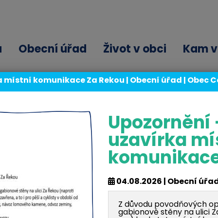
ů
Obecní úřad
Život v obci
Kam v 
a místní komunikace Za Řekou | Obecní úřad | Obec 
Upozornění 
uzavírka mí
komunikace
stuje.
04.08.2026 | Obecní úřa
Z důvodu povodňových opr
gabionové stěny na ulici 