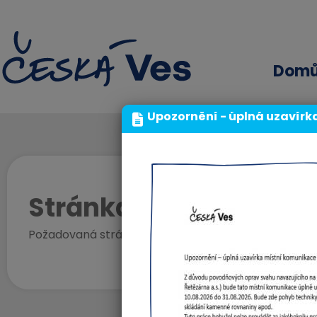
Dom
Upozornění - úplná uzavírk
Stránka nenalezena!
Požadovaná stránka v našem systému bohužel neexi