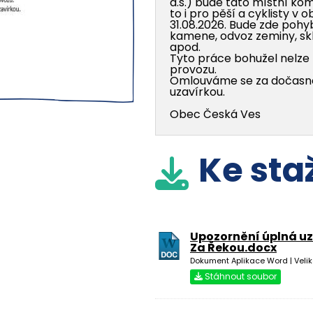
a.s.) bude tato místní ko
to i pro pěší a cyklisty v 
31.08.2026. Bude zde poh
kamene, odvoz zeminy, s
apod.
Tyto práce bohužel nelze 
provozu.
Omlouváme se za dočasn
uzavírkou.
Obec Česká Ves
Ke sta
nizace obce
Úřední hodiny
Upozornění úplná u
Za Řekou.docx
Pondělí
08:00 - 12:00, 13:00
muzeum
Dokument Aplikace Word | Velik
Středa
08:00 - 12:00, 13:00
vatelskou službou
Stáhnout soubor
Čtvrtek
13:00 - 15:30
jednotka
Pátek
08:00 - 12:00
ihovna