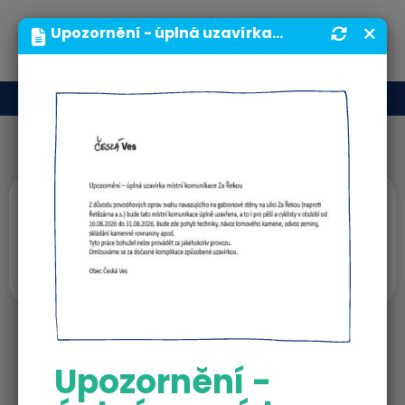
MENU
Upozornění - úplná uzavírka místní komunikace Za Řekou | Obecní úřad | Obec Česká Ves
Vizitky
Roman Janas
Správce/průvodce
janas@cves.cz
739306506
Upozornění -