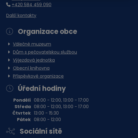
Obec Česká Ves
+420 584 459 090
Další kontakty
Ke stažení
Organizace obce
Válečné muzeum
Upozornění úplná uzavírka
Dům s pečovatelskou službou
místní komunikace Za
Řekou.docx
Výjezdová jednotka
Dokument Aplikace Word | Velikost souboru: 18 Kb
Obecní knihovna
Stáhnout soubor
Příspěvkové organizace
Úřední hodiny
Pondělí
08:00 - 12:00, 13:00 - 17:00
Středa
08:00 - 12:00, 13:00 - 17:00
Čtvrtek
13:00 - 15:30
Pátek
08:00 - 12:00
Sociální sítě