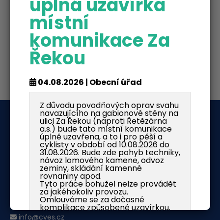
úplná uzavírka
místní
komunikace Za
Řekou
04.08.2026 | Obecní úřad
Z důvodu povodňových oprav svahu
navazujícího na gabionové stěny na
ulici Za Řekou (naproti Řetězárna
O nás
a.s.) bude tato místní komunikace
úplně uzavřena, a to i pro pěší a
Obec Česká Ves
cyklisty v období od 10.08.2026 do
Jánského 341
31.08.2026. Bude zde pohyb techniky,
návoz lomového kamene, odvoz
79081 Česká Ves
zeminy, skládání kamenné
rovnaniny apod.
IČ: 00636037
Tyto práce bohužel nelze provádět
DIČ: CZ00636037
za jakéhokoliv provozu.
Omlouváme se za dočasné
ISDS: dy5aqbf
komplikace způsobené uzavírkou.
info@cves.cz