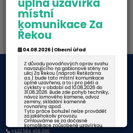
úplná uzavírka
místní
komunikace Za
Řekou
04.08.2026 | Obecní úřad
Z důvodu povodňových oprav svahu
O nás
navazujícího na gabionové stěny na
ulici Za Řekou (naproti Řetězárna
a.s.) bude tato místní komunikace
Obec Česká Ves
úplně uzavřena, a to i pro pěší a
Jánského 341
cyklisty v období od 10.08.2026 do
79081 Česká Ves
31.08.2026. Bude zde pohyb techniky,
návoz lomového kamene, odvoz
zeminy, skládání kamenné
IČ: 00636037
rovnaniny apod.
DIČ: CZ00636037
Tyto práce bohužel nelze provádět
ISDS: dy5aqbf
za jakéhokoliv provozu.
Omlouváme se za dočasné
info@cves.cz
komplikace způsobené uzavírkou.
+420 584 459 090