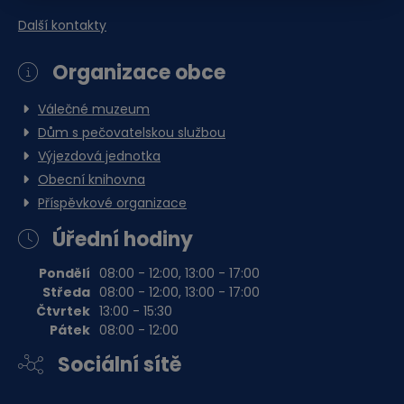
Obec Česká Ves
Další kontakty
Ke stažení
Organizace obce
Válečné muzeum
Dům s pečovatelskou službou
Upozornění úplná uzavírka
Výjezdová jednotka
místní komunikace Za
Řekou.docx
Obecní knihovna
Dokument Aplikace Word | Velikost souboru: 18 Kb
Příspěvkové organizace
Stáhnout soubor
Úřední hodiny
Pondělí
08:00 - 12:00, 13:00 - 17:00
Středa
08:00 - 12:00, 13:00 - 17:00
Čtvrtek
13:00 - 15:30
Pátek
08:00 - 12:00
Sociální sítě