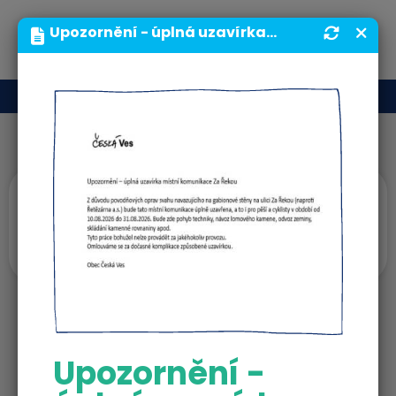
MENU
Upozornění - úplná uzavírka místní komunikace Za Řekou | Obecní úřad | Obec Česká Ves
Vizitky
Miroslav Čermák
člen výboru
Upozornění -