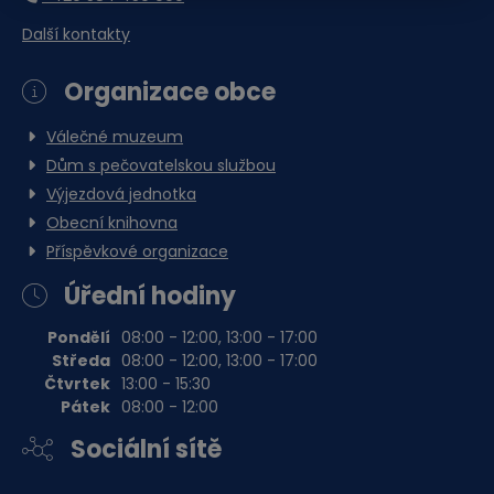
Obec Česká Ves
Další kontakty
Ke stažení
Organizace obce
Válečné muzeum
Dům s pečovatelskou službou
Upozornění úplná uzavírka
místní komunikace Za
Výjezdová jednotka
Řekou.docx
Obecní knihovna
Dokument Aplikace Word | Velikost souboru: 18 Kb
Příspěvkové organizace
Stáhnout soubor
Úřední hodiny
Pondělí
08:00 - 12:00, 13:00 - 17:00
Středa
08:00 - 12:00, 13:00 - 17:00
Čtvrtek
13:00 - 15:30
Pátek
08:00 - 12:00
Sociální sítě