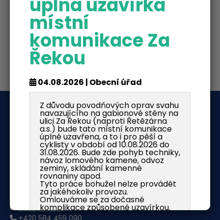
úplná uzavírka
místní
komunikace Za
Řekou
04.08.2026 | Obecní úřad
Z důvodu povodňových oprav svahu
O nás
navazujícího na gabionové stěny na
ulici Za Řekou (naproti Řetězárna
a.s.) bude tato místní komunikace
Obec Česká Ves
úplně uzavřena, a to i pro pěší a
Jánského 341
cyklisty v období od 10.08.2026 do
31.08.2026. Bude zde pohyb techniky,
79081 Česká Ves
návoz lomového kamene, odvoz
zeminy, skládání kamenné
IČ: 00636037
rovnaniny apod.
DIČ: CZ00636037
Tyto práce bohužel nelze provádět
ISDS: dy5aqbf
za jakéhokoliv provozu.
Omlouváme se za dočasné
komplikace způsobené uzavírkou.
info@cves.cz
+420 584 459 090