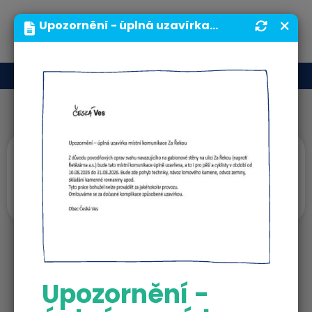
MENU
Upozornění - úplná uzavírka místní komunikace Za Řekou | Obecní úřad | Obec Česká Ves
Úvodní upoutávky
život v obci
Upozornění -