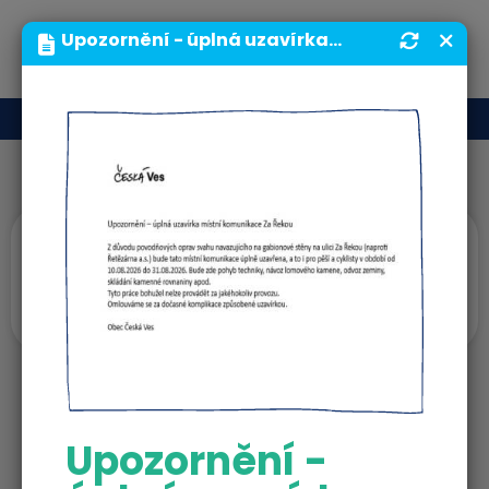
MENU
Upozornění - úplná uzavírka místní komunikace Za Řekou | Obecní úřad | Obec Česká Ves
Úvodní upoutávky
Povodeň
Upozornění -