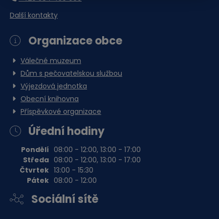
Obec Česká Ves
Další kontakty
Ke stažení
Organizace obce
Válečné muzeum
Dům s pečovatelskou službou
Upozornění úplná uzavírka
místní komunikace Za
Výjezdová jednotka
Řekou.docx
Obecní knihovna
Dokument Aplikace Word | Velikost souboru: 18 Kb
Příspěvkové organizace
Stáhnout soubor
Úřední hodiny
Pondělí
08:00 - 12:00, 13:00 - 17:00
Středa
08:00 - 12:00, 13:00 - 17:00
Čtvrtek
13:00 - 15:30
Pátek
08:00 - 12:00
Sociální sítě