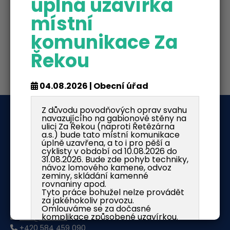
úplná uzavírka
místní
komunikace Za
Řekou
04.08.2026 | Obecní úřad
Z důvodu povodňových oprav svahu
O nás
navazujícího na gabionové stěny na
ulici Za Řekou (naproti Řetězárna
a.s.) bude tato místní komunikace
Obec Česká Ves
úplně uzavřena, a to i pro pěší a
Jánského 341
cyklisty v období od 10.08.2026 do
31.08.2026. Bude zde pohyb techniky,
79081 Česká Ves
návoz lomového kamene, odvoz
zeminy, skládání kamenné
IČ: 00636037
rovnaniny apod.
DIČ: CZ00636037
Tyto práce bohužel nelze provádět
ISDS: dy5aqbf
za jakéhokoliv provozu.
Omlouváme se za dočasné
komplikace způsobené uzavírkou.
info@cves.cz
+420 584 459 090