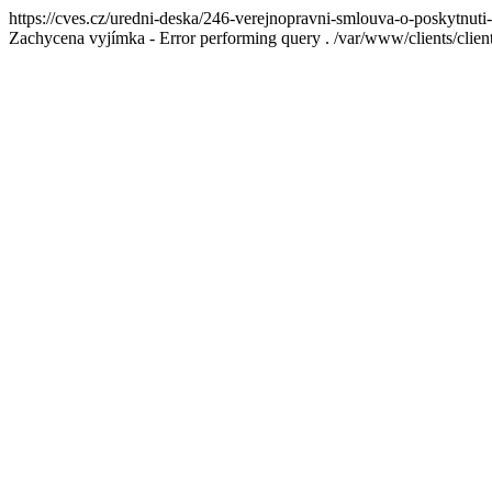
https://cves.cz/uredni-deska/246-verejnopravni-smlouva-o-poskytnuti
Zachycena vyjímka - Error performing query . /var/www/clients/cl