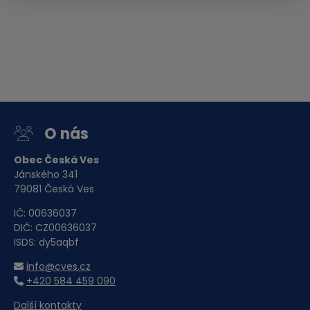
Obec Česká Ves
Ke stažení
Upozornění úplná uzavírka
místní komunikace Za
O nás
Řekou.docx
Dokument Aplikace Word | Velikost souboru: 18 Kb
Obec Česká Ves
Stáhnout soubor
Jánského 341
79081 Česká Ves
IČ: 00636037
DIČ: CZ00636037
ISDS: dy5aqbf
info@cves.cz
+420 584 459 090
Další kontakty