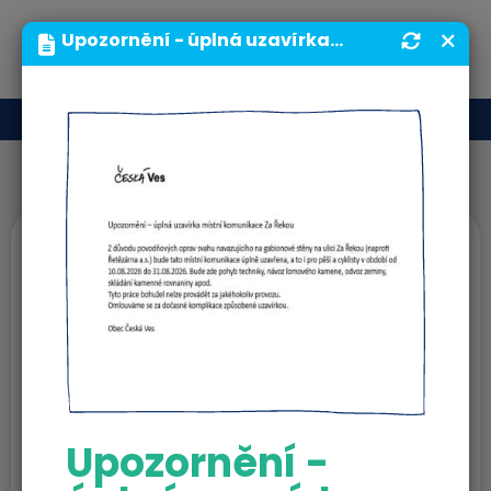
MENU
Upozornění - úplná uzavírka místní komunikace Za Řekou | Obecní úřad | Obec Česká Ves
Fotografie
Img
Upozornění -