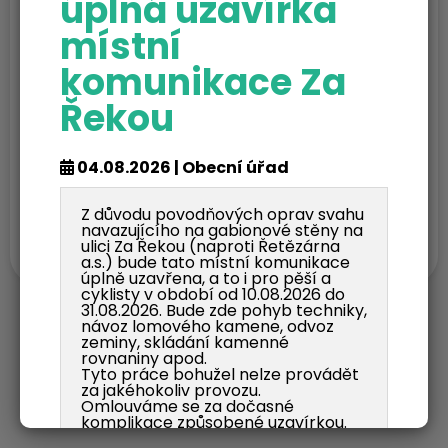
úplná uzavírka
místní
komunikace Za
Řekou
04.08.2026 | Obecní úřad
Dětský den a kácení májky
Z důvodu povodňových oprav svahu
navazujícího na gabionové stěny na
ulici Za Řekou (naproti Řetězárna
a.s.) bude tato místní komunikace
úplně uzavřena, a to i pro pěší a
cyklisty v období od 10.08.2026 do
31.08.2026. Bude zde pohyb techniky,
návoz lomového kamene, odvoz
zeminy, skládání kamenné
rovnaniny apod.
Tyto práce bohužel nelze provádět
za jakéhokoliv provozu.
Omlouváme se za dočasné
komplikace způsobené uzavírkou.